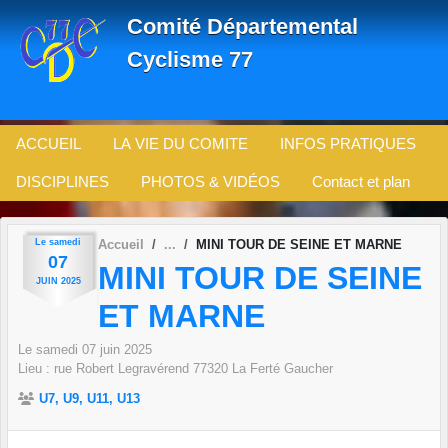
Panneau de gestion des cookies
Comité Départemental
Cyclisme 77
ACCUEIL
LA VIE DU COMITE
INFOS PRATIQUES
DISCIPLINES
PHOTOS & VIDÉOS
Contact et plan
Le
samedi
Accueil
MINI TOUR DE SEINE ET MARNE
07
MINI TOUR DE SEINE
JUIN
2025
ET MARNE
Le
samedi
07
juin
2025
Lieu :
rue Robert Legravérend
77320
La Ferté Gaucher
U7, U9, U11, U13