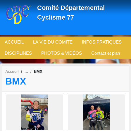
Panneau de gestion des cookies
Comité Départemental
Cyclisme 77
ACCUEIL
LA VIE DU COMITE
INFOS PRATIQUES
DISCIPLINES
PHOTOS & VIDÉOS
Contact et plan
Accueil
BMX
BMX