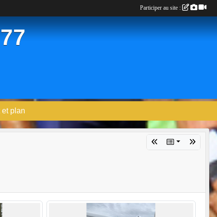
Participer au site :
 77
 et plan