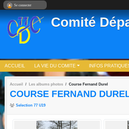
Panneau de gestion des cookies
Se connecter
Comité Dépa
ACCUEIL
LA VIE DU COMITE
INFOS PRATIQUE
Accueil
Les albums photos
Course Fernand Durel
COURSE FERNAND DURE
Selection 77 U19